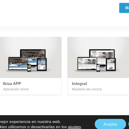
M
Ibiza APP
Integral
Aplicación móvil
Muebles de cocina
 mejor experiencia en nuestra web.
Aceptar
es utilizamos o desactivarlas en los
ajustes
.